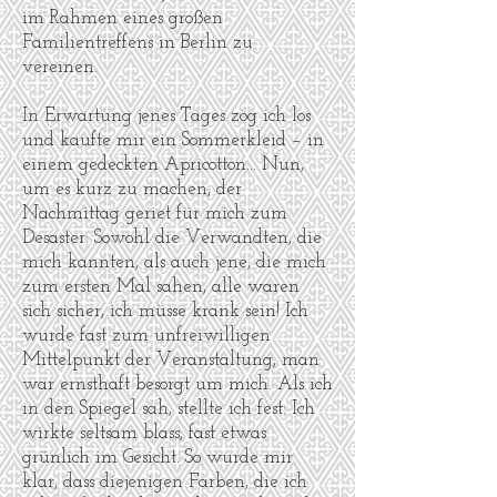
im Rahmen eines großen
Familientreffens in Berlin zu
vereinen.
In Erwartung jenes Tages zog ich los
und kaufte mir ein Sommerkleid – in
einem gedeckten Apricotton… Nun,
um es kurz zu machen, der
Nachmittag geriet für mich zum
Desaster: Sowohl die Verwandten, die
mich kannten, als auch jene, die mich
zum ersten Mal sahen, alle waren
sich sicher, ich müsse krank sein! Ich
wurde fast zum unfreiwilligen
Mittelpunkt der Veranstaltung, man
war ernsthaft besorgt um mich. Als ich
in den Spiegel sah, stellte ich fest: Ich
wirkte seltsam blass, fast etwas
grünlich im Gesicht. So wurde mir
klar, dass diejenigen Farben, die ich