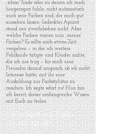
„schön“ finde oder zu denen ich mich
hingezogen fühle, nicht automatisch
auch jene Farben sind, die mich gut
aussehen lassen. Gedecktes Apricot
stand mir zweifelsohne nicht. Aber
welche Farben waren nun „meine“
Farben? Es sollte noch etwas Zeit
vergehen – in der ich weitere
Fehlkäufe tätigte und Kleider nähte,
die ich nie trug – bis mich eine
Freundin darauf ansprach, ob ich nicht
Interesse hätte, mit ihr eine
Ausbildung zur Farbstylistin zu
machen. Ich sagte sofort zu! Nun bin
ich bereit, dieses umfangreiche Wissen
mit Euch zu teilen.
Wie läuft ein Farb-
Coaching ab?