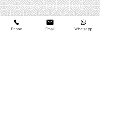
Trage bitte ein halsfernes Oberteil
in einer neutralen Farbe wie
schwarz, anthrazit oder dunkelblau.
Phone
Email
Whatsapp
Komm ohne Make-Up. Alternativ
kannst du dich gern bei mir
abschminken und nach dem
Coaching wieder Make-Up
auftragen – oder von mir auftragen
lassen.
Anhand von sechs verschiedenen
Tüchersätzen ermitteln wir deine
schönsten Farben. Das Ergebnis
halte ich für dich auf Fotos fest, die
ich dir auf Wunsch im Anschluss
zukommen lasse. Niemand außer
uns beiden sieht diese Fotos und ich
lösche sie nach dem Termin wieder.