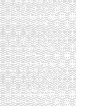
Ein Farbcoaching dauert ca. 2-3
Stunden. Bitte nimm dir genug Zeit
mit, damit wir nicht plötzlich in
Zeitdruck geraten, weil schon dein
nächster Termin wartet.
Solltest du deine Haare färben,
dann färbe bitte zum Termin nicht
frisch nach, damit wir am
Haaransatz deine natürliche
Haarfarbe sehen.
Falls du eine Brille trägst und dich
ohne Brille nicht gut aus ca. 1 m
Entfernung sehen kannst, ist es
besser, wenn du Kontaktlinsen
einsetzt. Bringt die Brille aber
trotzdem mit, denn so können wir
sie gleich mit beurteilen, ob sie
farblich die richtige Wahl ist.