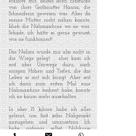
erklärte mir, beides seien Erbstücke
von ihrer Großmutter Hanna, die
Schneiderin gewesen war. Aber da
meine Mutter nicht nähen konnte,
blieb die Nähmaschine wo sie war.
Schade, ich hätte so gerne gewusst,
wie sie funktioniert!
Das Nähen wurde mir also nicht in
die Wiege gelegt … eher kam ich
erst über Umwege dazu, nach
einigen Höhen und Tiefen, die das
Leben so mit sich bringt. Aber seit
ich dann zum ersten Mal eine
Nähmaschine bedient habe, konnte
ich sie kaum mehr ausschalten.
In über 15 Jahren habe ich alles
gelernt, um fast jedes Nähprojekt
anzugehen und umzusetzen: Ich
habe anfangs selbst Nähkurse
besucht, in einem Co-Working mit